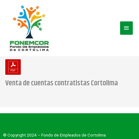
Ir
Men
al
contenido
princ
Venta de cuentas contratistas Cortolima
© Copyright 2024 – Fondo de Empleados de Cortolima