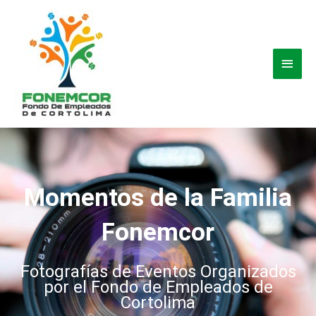
Ir
Men
al
contenido
princ
Momentos de la Familia
Fonemcor
Fotografías de Eventos Organizados
por el Fondo de Empleados de
Cortolima