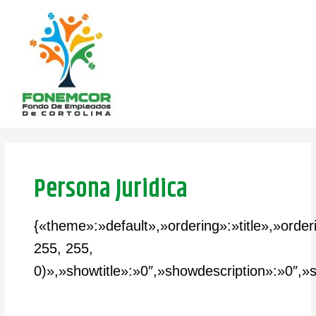
Ir
al
contenido
Buscar
por:
Persona Juridica
{«theme»:»default»,»ordering»:»title»,»ord
255, 255,
0)»,»showtitle»:»0″,»showdescription»:»0″,