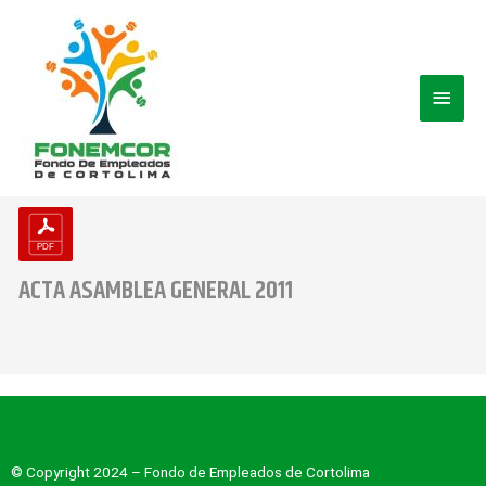
Ir
Men
al
contenido
princ
ACTA ASAMBLEA GENERAL 2011
© Copyright 2024 – Fondo de Empleados de Cortolima