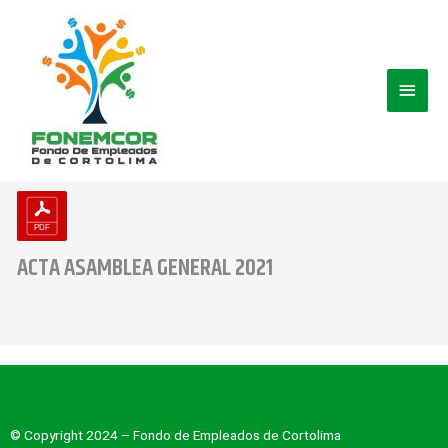
Ir
Men
al
contenido
princ
ACTA ASAMBLEA GENERAL 2021
© Copyright 2024 – Fondo de Empleados de Cortolima