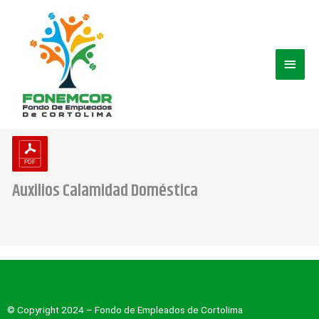
Ir
Men
al
contenido
princ
Auxilios Calamidad Doméstica
© Copyright 2024 – Fondo de Empleados de Cortolima