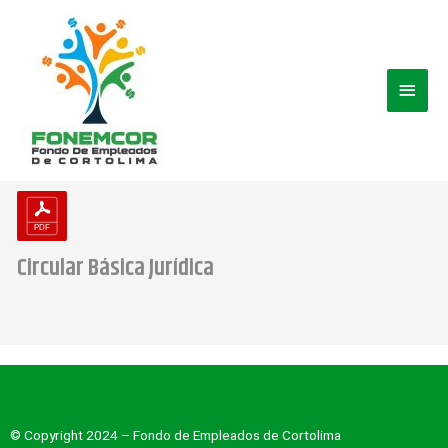
Ir
Men
al
contenido
princ
Circular Básica Jurídica
© Copyright 2024 – Fondo de Empleados de Cortolima