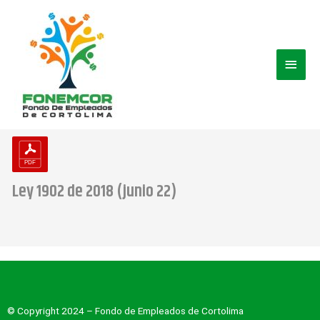
Ir
Men
al
contenido
princ
Ley 1902 de 2018 (junio 22)
© Copyright 2024 – Fondo de Empleados de Cortolima