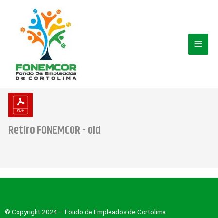
Ir
Men
al
contenido
princ
Retiro FONEMCOR - old
© Copyright 2024 – Fondo de Empleados de Cortolima